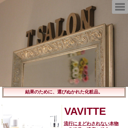
T
o
g
g
l
e
n
a
v
i
g
a
t
i
o
n
結果のために、選びぬかれた化粧品。
VAVITTE
流行にまどわされない本物