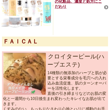
の化粧品、濃度と処方にこ
だわり
ＦＡＩＣＡＬ
クロイターピール(ハ
ーブエステ)
14種類の無添加のハーブと肌が必
要とする栄養成分を毛穴への入れ
込み血流促進、肌のターンオーバ
ーを活性化します。
直後の引き締まりなどのお肌の変
化と一週間から10日後生まれ変わったキレイなお肌が出て
きます。
くすみのない、もっちりなさわり心地とハリに感動のお手