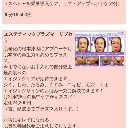
（スペシャル栄養導入ケア、リフトアップヘッドケア付）
90分16,500円
エステティックプラズマ リブセ
ラ
肌老化の根本原因にアプローチし
肌本来の再生力を高めるプラズ
マ。
今までにないお手入れで自分史上
最高肌への
エイジングケアが期待できます。
シミ、しわ、たるみ、くすみ、ニキビ、毛穴、くま
エイジングサインのお悩み一気に解決できます！
月2回の6回の集中ケアがオススメ！
定価24,200円
（首、頭皮までプラズマ入ります。）
お得にキレイになれる
肌質改善回数券ご用意しております。