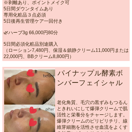
※剥離あり、ポイントメイク可
5日間ダウンタイムあり
専用化粧品３点必須
5日後再生管理ケア一回付き
🌿ハーブ3g 66,000円80分
5日間必須化粧品別途購入
（ローション7,480円、保湿＆鎮静クリーム11,000円または
22,000円、BBクリーム8,800円）
パイナップル酵素ボ
ンバーフェイシャル
老化角質、毛穴の黒ずみもつるん
ときれいにして爆弾クリームで肌
活性と栄養分をチャージします。
爆弾クリームのピリピリチリ、線
維芽細胞を活性させ血流をよくす