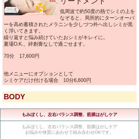
リートメント
低周波で約50度の熱でシミの上を
なぞると、局所的にターンオーバ
ーを高め蓄積されたメラニンを少しづつ外へ出しシミが黒
く浮いてきます。
繰り返すと悩み続けていたおシミがキレイに。
夏場O.K.、絆創膏なしで過ごせます。
70分 17,600円
他メニューにオプションとして
シミケアだけ付ける場合 10分6,600円
BODY
もみぼくし、左右バランス調整、筋膜はがしケア
もみぼくし、左右バランス調整、筋膜はがしケア
お悩みや体質にあわせて組み合わせOKです。